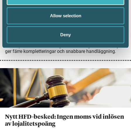
utvecklingen
6 juli 2026
Allow selection
Digital inlämning av årsredovisningar fortsätter att öka.
Under juni 2026 sattes ett nytt rekord när 101 126 företag
lämnade in sin årsredovisning digitalt – första gången
Deny
antalet överstiger 100 000 under en månad. Samtidigt
visar ny statistik från Bolagsverket att digital inlämning
ger färre kompletteringar och snabbare handläggning.
Nytt HFD-besked: Ingen moms vid inlösen
av lojalitetspoäng