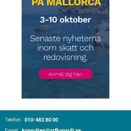
010-483 80 00
Telefon:
konsulten@srfkonsult.se
E-post: