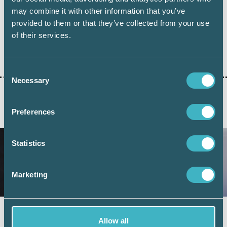
may combine it with other information that you’ve
provided to them or that they’ve collected from your use
of their services.
Dela:
Consent
Necessary
Selection
Preferences
AKTUELLA ARTIKLAR
Statistics
Marketing
Fler företag väljer digital årsredovisning –
Allow all
redovisningskonsulterna bidrar till