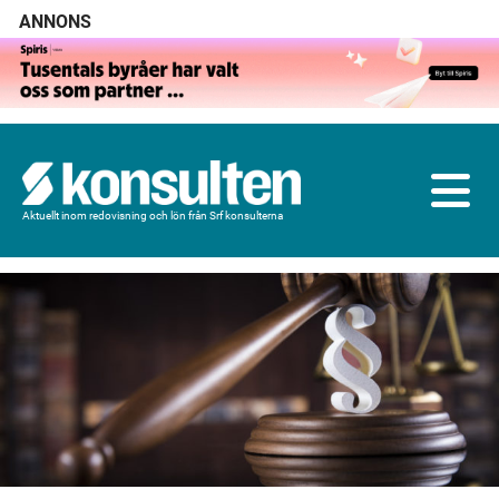
ANNONS
Aktuellt inom redovisning och lön från Srf konsulterna