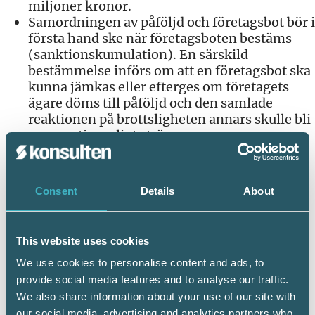
miljoner kronor.
Samordningen av påföljd och företagsbot bör i
första hand ske när företagsboten bestäms
(sanktionskumulation). En särskild
bestämmelse införs om att en företagsbot ska
kunna jämkas eller efterges om företagets
ägare döms till påföljd och den samlade
reaktionen på brottsligheten annars skulle bli
oproportionerligt sträng.
Svensk domstol ges utökad behörighet att
döma över vissa internationella mutbrott och
möjligheterna att förelägga företagsbot
Consent
Details
About
genom strafföreläggande utökas.
Lagändringarna föreslås träda i kraft den 1
This website uses cookies
januari 2020.
We use cookies to personalise content and ads, to
Källa: regeringen.se
provide social media features and to analyse our traffic.
We also share information about your use of our site with
our social media, advertising and analytics partners who