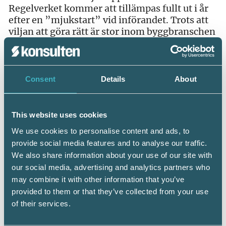
Regelverket kommer att tillämpas fullt ut i år
efter en ”mjukstart” vid införandet. Trots att
viljan att göra rätt är stor inom byggbranschen
har Skatteverket kunnat notera många fel och
brister.
Rot- och rutavdrag
Consent
Details
About
Under 2017 fortsätter kontrollerna inom rot-
och rutområdet, med särskilt fokus på
This website uses cookies
takarbeten och flyttjänster. Hittills har ett
tusental företagare som utför flyttjänster
We use cookies to personalise content and ads, to
ansökt om rutavdrag. Man kommer även att
provide social media features and to analyse our traffic.
utföra kontroller av bostadsförsäljningar där
We also share information about your use of our site with
ägaren har begärt rotavdrag utan att ha bott i
our social media, advertising and analytics partners who
bostaden.
may combine it with other information that you’ve
provided to them or that they’ve collected from your use
Digital ekonomi och delningsekonomi
of their services.
Den digitala ekonomin är ett område som
växer, och leder till ökad e-handel och