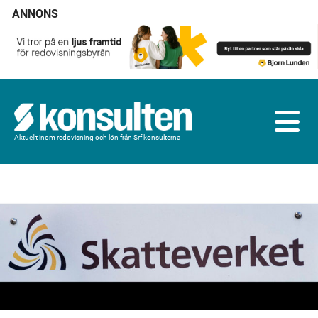
ANNONS
Aktuellt inom redovisning och lön från Srf konsulterna