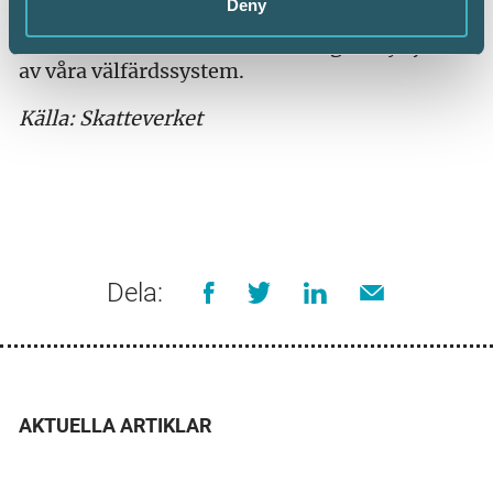
Deny
myndigheter i särskilt utsatta områden och för
att motverka bland annat felaktigt utnyttjande
av våra välfärdssystem.
Källa: Skatteverket
Dela:
AKTUELLA ARTIKLAR