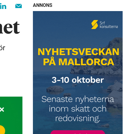
ANNONS
het
ör