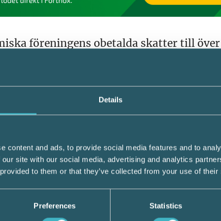
iska föreningens obetalda skatter till öve
 och hade firmateckningsrätt men hon hade
n och inte tillgång till föreningens konton
Details
tyrelseledamot hade Margareta haft ett
v föreningens angelägenheter och en skyld
nde bokföringen och medelsförvaltningen inn
 ankommit på henne att som företrädare för
e content and ads, to provide social media features and to analy
skatter och avgifter betalades av föreninge
 our site with our social media, advertising and analytics partn
 av föreningens skuld.
 provided to them or that they’ve collected from your use of their
 för att förplikta henne att solidariskt med
Preferences
Statistics
 och avgifterna.