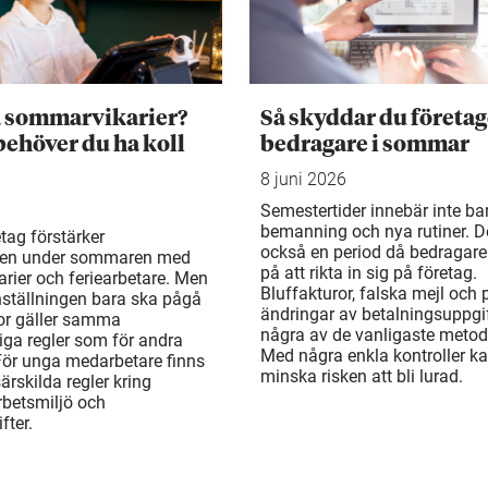
a sommarvikarier?
Så skyddar du företag
behöver du ha koll
bedragare i sommar
8 juni 2026
Semestertider innebär inte ba
bemanning och nya rutiner. De
tag förstärker
också en period då bedragare
en under sommaren med
på att rikta in sig på företag.
rier och feriearbetare. Men
Bluffakturor, falska mejl och
ställningen bara ska pågå
ändringar av betalningsuppgif
or gäller samma
några av de vanligaste metod
liga regler som för andra
Med några enkla kontroller k
För unga medarbetare finns
minska risken att bli lurad.
rskilda regler kring
arbetsmiljö och
fter.