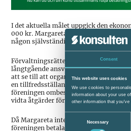
I det aktuella målet uppgick den ekonom
000 kr. Margareta var styrelseledamot
någon självständig ställning i föreninge
Consent
Förvaltningsrätten påpekade att som s
långtgående ansvar för förvaltningen a
att se till att organisationen beträffa
This website uses cookies
en tillfredsställande kontroll. Det har
We use cookies to personalis
föreningen ombesörja att ifrågavarande 
information about your use of
vidta åtgärder för en samlad avveckling
other information that you’ve
Consent
Då Margareta inte gjort det fanns grund
Necessary
Selection
föreningen betala de aktuella skatterna