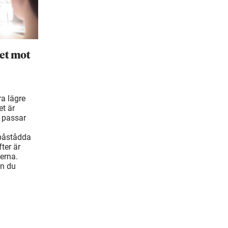
et mot
ra lägre
t är
 passar
 påstådda
ter är
erna.
an du