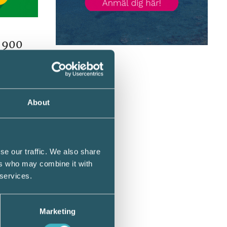
r 900
 inte
.
About
ighet
efattat
se our traffic. We also share
n eller
ers who may combine it with
 services.
Marketing