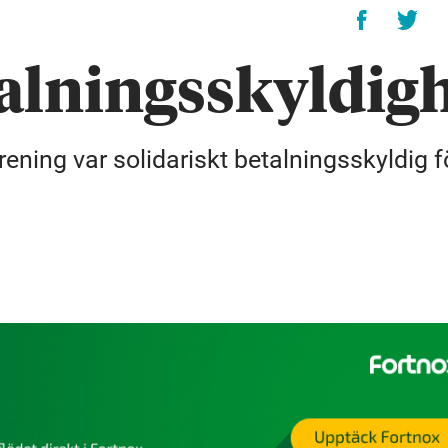
talningsskyldig
ning var solidariskt betalningsskyldig f