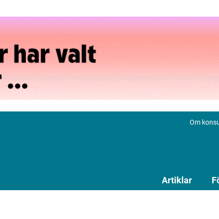
Om konsu
Artiklar
F