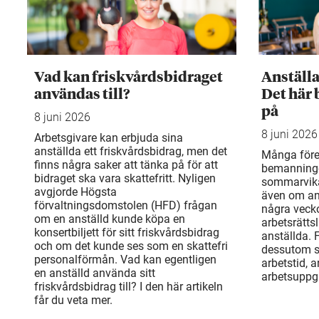
Vad kan friskvårdsbidraget
Anställ
användas till?
Det här 
på
8 juni 2026
8 juni 2026
Arbetsgivare kan erbjuda sina
anställda ett friskvårdsbidrag, men det
Många före
finns några saker att tänka på för att
bemanning
bidraget ska vara skattefritt. Nyligen
sommarvika
avgjorde Högsta
även om an
förvaltningsdomstolen (HFD) frågan
några veck
om en anställd kunde köpa en
arbetsrätts
konsertbiljett för sitt friskvårdsbidrag
anställda. 
och om det kunde ses som en skattefri
dessutom sä
personalförmån. Vad kan egentligen
arbetstid, 
en anställd använda sitt
arbetsuppgi
friskvårdsbidrag till? I den här artikeln
får du veta mer.