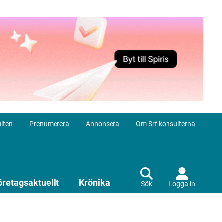
lten
Prenumerera
Annonsera
Om Srf konsulterna
öretagsaktuellt
Krönika
Sök
Logga in