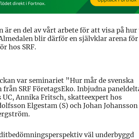
 en del av vårt arbete för att visa på hur 
 Almedalen blir därför en självklar arena för
ör hos SRF.
eckan var seminariet ”Hur mår de svenska
n från SRF FöretagsEko. Inbjudna paneldelt
 UC, Annika Fritsch, skatteexpert hos
dolfsson Elgestam (S) och Johan Johansson
ergström.
reditbedömningsperspektiv väl underbyggd