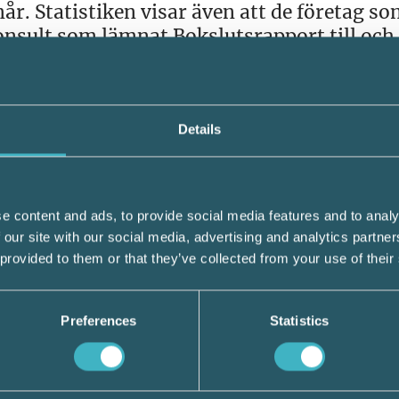
år. Statistiken visar även att de företag s
onsult som lämnat Bokslutsrapport till oc
 revisor. Vid Annika Fritschs presentation
rna har fått likvärdiga resultat kring fråg
Details
på frågan om hur de tycker att svenska före
e content and ads, to provide social media features and to analy
n uppfattningen att de flesta företag i Sve
 our site with our social media, advertising and analytics partn
jat vända och ordrarna börjar rulla in igen
 provided to them or that they’ve collected from your use of their
 industrier med den typen av enklare produk
Preferences
Statistics
r hyfsat men inte riktigt bra. Han tycker a
la företagen som skapar arbetstillfällen på