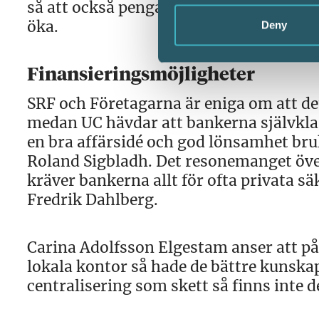
så att också pengarna stannar kvar lo
öka.
Deny
Finansieringsmöjligheter
SRF och Företagarna är eniga om att det 
medan UC hävdar att bankerna självklar
en bra affärsidé och god lönsamhet br
Roland Sigbladh. Det resonemanget öve
kräver bankerna allt för ofta privata sä
Fredrik Dahlberg.
Carina Adolfsson Elgestam anser att på
lokala kontor så hade de bättre kunska
centralisering som skett så finns inte 