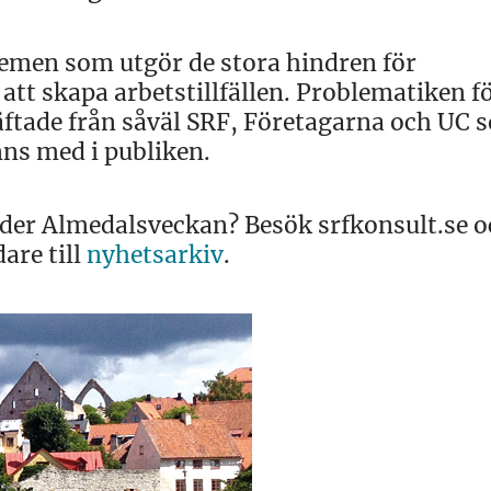
blemen som utgör de stora hindren för
att skapa arbetstillfällen. Problematiken f
äftade från såväl SRF, Företagarna och UC 
ns med i publiken.
der Almedalsveckan? Besök srfkonsult.se o
are till
nyhetsarkiv
.