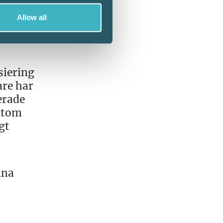
måste
Allow all
siering
are har
erade
utom
gt
ina