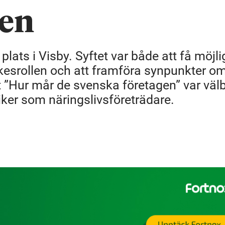
len
ats i Visby. Syftet var både att få möjli
yrkesrollen och att framföra synpunkter o
 ”Hur mår de svenska företagen” var väl
iker som näringslivsföreträdare.