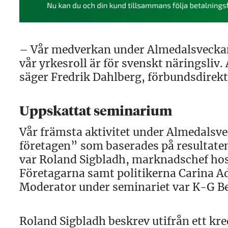
– Vår medverkan under Almedalsveckan är
vår yrkesroll är för svenskt näringsliv.
säger Fredrik Dahlberg, förbundsdirekt
Uppskattat seminarium
Vår främsta aktivitet under Almedalsv
företagen” som baserades på resultate
var Roland Sigbladh, marknadschef hos
Företagarna samt politikerna Carina A
Moderator under seminariet var K-G B
Roland Sigbladh beskrev utifrån ett k