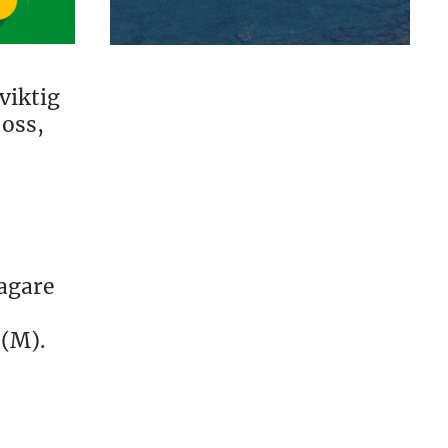
viktig
 oss,
agare
 (M).