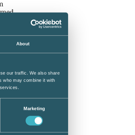
om
h med
 blev
or som
About
tag
se our traffic. We also share
rige
ers who may combine it with
. Dock
 services.
tion som
Marketing
tt det
 orten