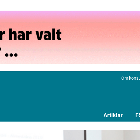
Om konsu
Artiklar
F