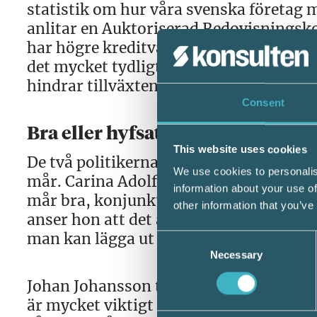
statistik om hur våra svenska företag m
anlitar en Auktoriserad Redovisningsk
har högre kreditvärdighet än de som har
det mycket tydligt att SRF och Företaga
hindrar tillväxten hos småföretag.
Consent
Bra eller hyfsat bra
This website uses cookies
De två politikerna i panelen fick svara 
We use cookies to personalis
mår. Carina Adolfsson Elgestam är av de
information about your use of
mår bra, konjunkturen har äntligen bör
other information that you’ve
anser hon att det är fortsatt tufft för
man kan lägga ut på andra länder.
Consent
Necessary
Selection
Johan Johansson tycker att företagen må
är mycket viktigt att uppmuntra de loka