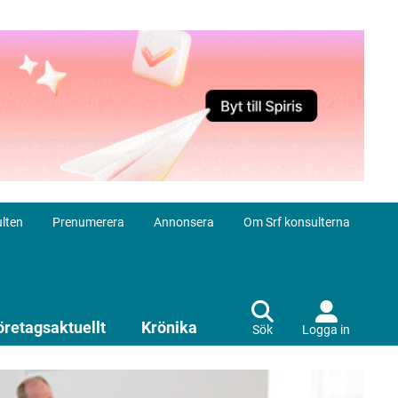
lten
Prenumerera
Annonsera
Om Srf konsulterna
öretagsaktuellt
Krönika
Sök
Logga in