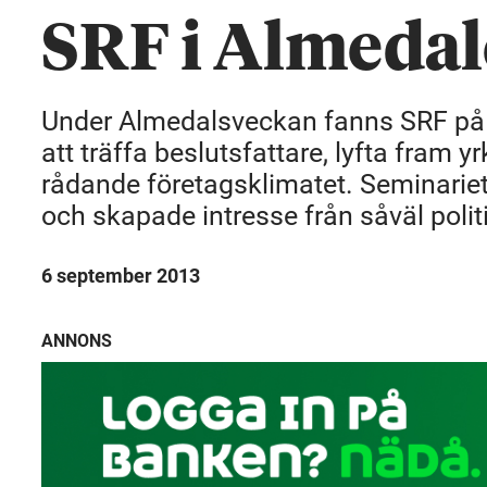
SRF i Almeda
Under Almedalsveckan fanns SRF på pl
att träffa beslutsfattare, lyfta fram 
rådande företagsklimatet. Seminariet
och skapade intresse från såväl polit
6 september 2013
ANNONS