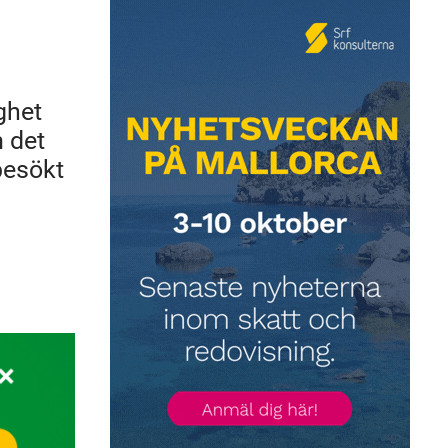
ghet
m det
besökt