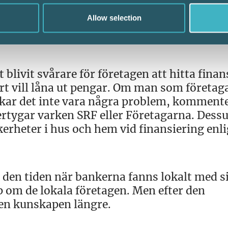
kalt. Dessutom anser han att lönsamheten 
Allow selection
blivit svårare för företagen att hitta finan
t vill låna ut pengar. Om man som företag
ukar det inte vara några problem, komment
rtygar varken SRF eller Företagarna. Dess
kerheter i hus och hem vid finansiering enli
 den tiden när bankerna fanns lokalt med s
p om de lokala företagen. Men efter den
den kunskapen längre.