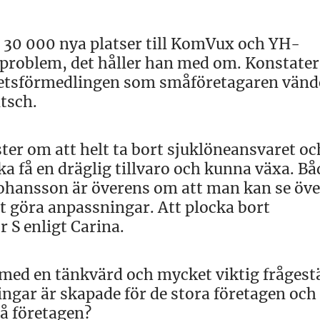
 30 000 nya platser till KomVux och YH-
problem, det håller han med om. Konstater
rbetsförmedlingen som småföretagaren vänd
itsch.
er om att helt ta bort sjuklöneansvaret oc
a få en dräglig tillvaro och kunna växa. Bå
ohansson är överens om att man kan se öve
t göra anpassningar. Att plocka bort
r S enligt Carina.
med en tänkvärd och mycket viktig frågestä
ningar är skapade för de stora företagen och
må företagen?