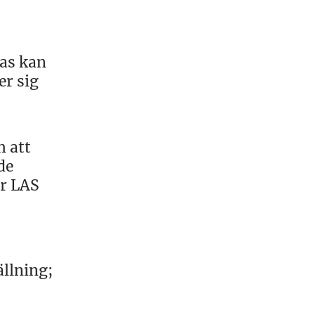
as kan
er sig
h att
de
r LAS
llning;