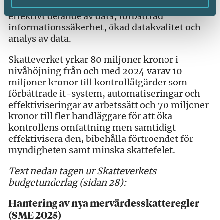
tillgång till data i hela verksamheten, ett
effektivt delande av data, förbättrad
informationssäkerhet, ökad datakvalitet och
analys av data.
Skatteverket yrkar 80 miljoner kronor i
nivåhöjning från och med 2024 varav 10
miljoner kronor till kontrollåtgärder som
förbättrade it-system, automatiseringar och
effektiviseringar av arbetssätt och 70 miljoner
kronor till fler handläggare för att öka
kontrollens omfattning men samtidigt
effektivisera den, bibehålla förtroendet för
myndigheten samt minska skattefelet.
Text nedan tagen ur Skatteverkets
budgetunderlag (sidan 28):
Hantering av nya mervärdesskatteregler
(SME 2025)