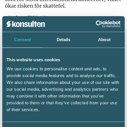
ökar risken för skattefel.
Förslag till lösning
Skatteverket kan öka omfattningen av
skattekontrollen genom att öka den
Consent
Details
About
handläggande resursen för kontroll samt
utveckla nuvarande arbetssätt och verktyg, så
att vi kan jobba smartare och därmed
This website uses cookies
effektivare. Genom att öka användningen av AI
och ML, fortsätta utveckla det internationella
We use cookies to personalise content and ads, to
informationsutbytet och automatisera
provide social media features and to analyse our traffic.
manuella processer, kan vi frigöra
We also share information about your use of our site with
handläggande resurs som kan fokusera på mer
our social media, advertising and analytics partners who
riskbaserad kontroll.
may combine it with other information that you’ve
provided to them or that they’ve collected from your use
En ökad omfattning av skattekontrollen syftar
of their services.
till att minska skattefelet och motverka
skattefusk men har även ett vägledande syfte,