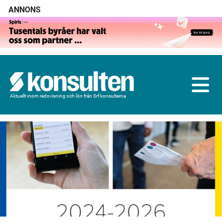
ANNONS
Aktuellt inom redovisning och lön från Srf konsulterna