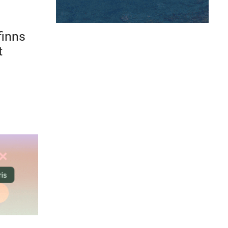
finns
t