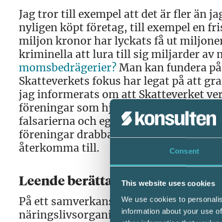
Jag tror till exempel att det är fler än 
nyligen köpt företag, till exempel en f
miljon kronor har lyckats få ut miljone
kriminella att lura till sig miljarder
momsbedrägerier?
Man kan fundera på 
Skatteverkets fokus har legat på att gr
jag informerats om att Skatteverket ver
föreningar som hjälper de människor so
falsarierna och egenpåhittad rättstillä
föreningar drabbats. Denna kontrollin
återkomma till.
Consent
Leende berättade han hur de tävla
This website uses cookies
På ett samverkansmöte mellan Skatteve
We use cookies to personalis
information about your use of
näringslivsorganisationer hamnade jag