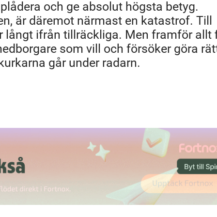
lådera och ge absolut högsta betyg.
n, är däremot närmast en katastrof. Till
ngt ifrån tillräckliga. Men framför allt 
medborgare som vill och försöker göra rät
kurkarna går under radarn.