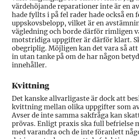
värdehöjande reparationer inte är en 
hade fyllts i på fel rader hade också en
uppskovsbelopp, vilket är en avstämnin
vägledning och borde därför rimligen v
motstridiga uppgifter är därför klart. 
obegriplig. Möjligen kan det vara så at
in utan tanke på om de har någon betyd
innehåller.
Kvittning
Det kanske allvarligaste är dock att be
kvittning mellan olika uppgifter som av
Avser de inte samma sakfråga kan skatt
prövas. Enligt praxis ska full befriels
med varandra och de inte föranlett någon