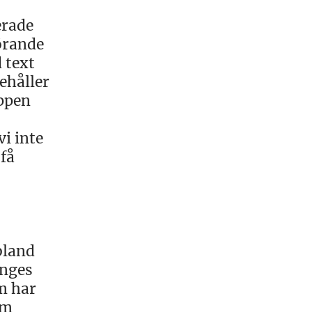
erade
örande
 text
ehåller
oppen
vi inte
 få
bland
anges
m har
om