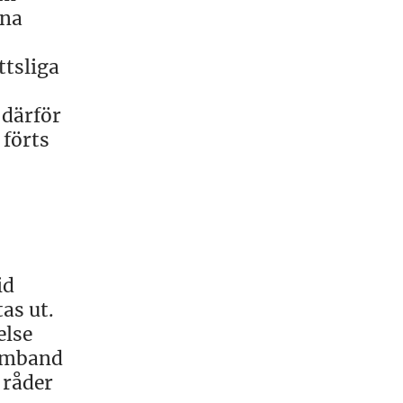
rna
ttsliga
 därför
 förts
id
as ut.
else
samband
 råder