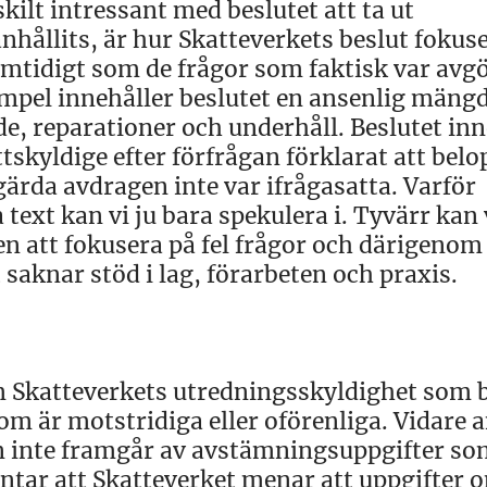
rskilt intressant med beslutet att ta ut
anhållits, är hur Skatteverkets beslut fokus
amtidigt som de frågor som faktisk var avg
mpel innehåller beslutet en ansenlig mängd
e, reparationer och underhåll. Beslutet inn
tskyldige efter förfrågan förklarat att bel
egärda avdragen inte var ifrågasatta. Varför
text kan vi ju bara spekulera i. Tyvärr kan 
aren att fokusera på fel frågor och därigenom
t saknar stöd i lag, förarbeten och praxis.
m Skatteverkets utredningsskyldighet som 
om är motstridiga eller oförenliga. Vidare 
ten inte framgår av avstämningsuppgifter so
 antar att Skatteverket menar att uppgifter 