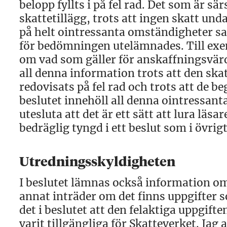
belopp fyllts i på fel rad. Det som är sä
skattetillägg, trots att ingen skatt und
på helt ointressanta omständigheter s
för bedömningen utelämnades. Till exe
om vad som gäller för anskaffningsvärd
all denna information trots att den skat
redovisats på fel rad och trots att de b
beslutet innehöll all denna ointressanta 
utesluta att det är ett sätt att lura läs
bedräglig tyngd i ett beslut som i övrig
Utredningsskyldigheten
I beslutet lämnas också information o
annat inträder om det finns uppgifter s
det i beslutet att den felaktiga uppgif
varit tillgängliga för Skatteverket. Jag