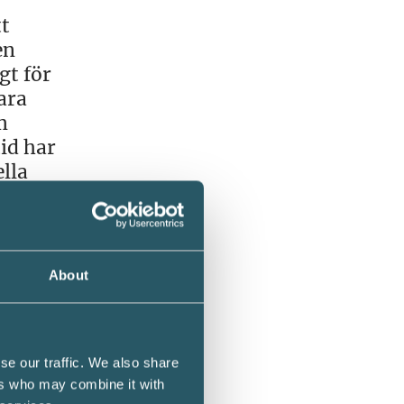
tt
en
gt för
ara
m
id har
lla
a
a och
About
se our traffic. We also share
ers who may combine it with
utat på