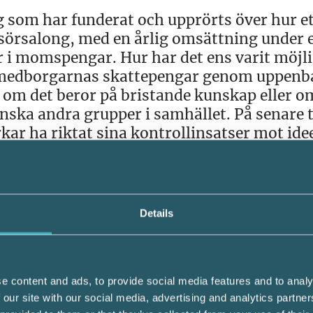
jag som har funderat och upprörts över hur e
risörsalong, med en årlig omsättning under 
r i momspengar. Hur har det ens varit möjli
 av medborgarnas skattepengar genom uppenb
om det beror på bristande kunskap eller o
anska andra grupper i samhället. På senare t
kar ha riktat sina kontrollinsatser mot idee
m har det svårast i samhället. Med rena
mpning har flera dessa för samhället viktig
sats är en något som jag kommer att bevak
Details
de i att påföra skattetillägg
rket och ett femtontal olika
e content and ads, to provide social media features and to analy
 our site with our social media, advertising and analytics partn
 vid fikabordet med en ung man som just sl