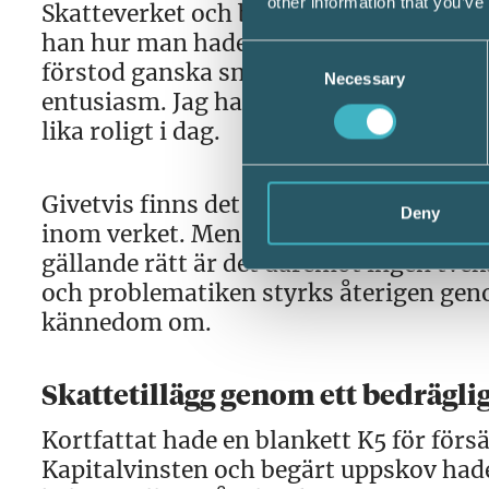
other information that you’ve
Skatteverket och börjat på en av de st
han hur man hade tävlat om vem som kun
Consent
förstod ganska snart att jag och övriga
Necessary
Selection
entusiasm. Jag har ofta funderat om han
lika roligt i dag.
Givetvis finns det ingen anledning att 
Deny
inom verket. Men att det finns en osund
gällande rätt är det däremot ingen tvek
och problematiken styrks återigen genom
kännedom om.
Skattetillägg genom ett bedrägli
Kortfattat hade en blankett K5 för försäl
Kapitalvinsten och begärt uppskov hade