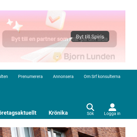
lten
Prenumerera
Annonsera
Om Srf konsulterna
öretagsaktuellt
Krönika
Sök
Logga in