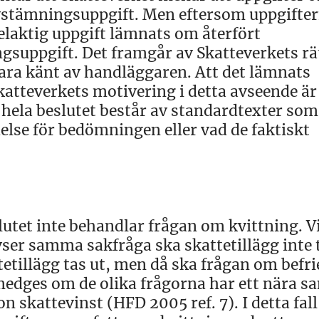
avstämningsuppgift. Men eftersom uppgifte
 felaktig uppgift lämnats om återfört
gsuppgift. Det framgår av Skatteverkets rä
ara känt av handläggaren. Att det lämnats
Skatteverkets motivering i detta avseende är
t hela beslutet består av standardtexter som
else för bedömningen eller vad de faktiskt
slutet inte behandlar frågan om kvittning. V
ser samma sakfråga ska skattetillägg inte t
etillägg tas ut, men då ska frågan om befri
e medges om de olika frågorna har ett nära 
 skattevinst (HFD 2005 ref. 7). I detta fall