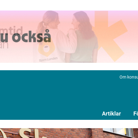
Om konsu
Artiklar
F