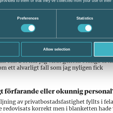
 provided to them or that they’ve collected from your use of their
örre redovisningsbyråerna. Skrattande berät
de påföra flest skattetillägg. Jag tror ha
 närvarande vid bordet inte delade hans
Preferences
Statistics
 är kvar i näringslivet och om han tycker d
tro att det är något som generellt förekomm
Allow selection
 kultur där skattetillägg påförs utan hänsyn
an om. Det har jag visat genom otaliga arti
 ett alvarligt fall som jag nyligen fick
gt förfarande eller okunnig personal
jning av privatbostadsfastighet fyllts i fela
 redovisats korrekt men i blanketten hade 