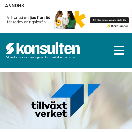
ANNONS
Aktuellt inom redovisning och lön från Srf konsulterna