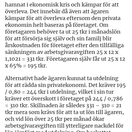
hamnat i ekonomisk kris och kämpar för att
överleva. Det innebär då även att ägaren
kämpar för att överleva eftersom den privata
ekonomin helt baseras på företaget. Om
företagaren behöver ta ut 25 tkr i månadslön
för att försörja sig själv och sin familj blir
årskostnaden för företaget efter den tillfälliga
sänkningen av arbetsgivaravgiften 25 x 12 x
1,1021 = 331 tkr. Företagaren själv får ut 25 x 12
x 65% = 195 tkr.
Alternativt hade ägaren kunnat ta utdelning
för att rädda sin privatekonomi. Det kräver 195
/ 0,80 = 244 tkr i utdelning, vilket i sin tur
kräver ett överskott i företaget på 244 / 0,786
= 310 tkr. Skillnaden är således 331 – 310 = 21
tkr mera som krävs för att ta ut lön till ägaren,
och vid lön över 25 tkr per månad ökar
arbetsgivaravgiften till ytterligare nackdel för