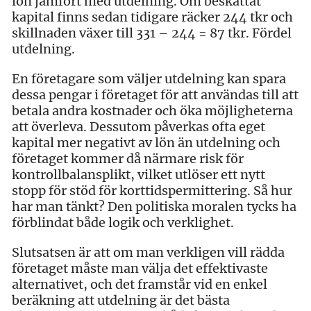
lön jämfört med utdelning. Om beskattat
kapital finns sedan tidigare räcker 244 tkr och
skillnaden växer till 331 – 244 = 87 tkr. Fördel
utdelning.
En företagare som väljer utdelning kan spara
dessa pengar i företaget för att användas till att
betala andra kostnader och öka möjligheterna
att överleva. Dessutom påverkas ofta eget
kapital mer negativt av lön än utdelning och
företaget kommer då närmare risk för
kontrollbalansplikt, vilket utlöser ett nytt
stopp för stöd för korttidspermittering. Så hur
har man tänkt? Den politiska moralen tycks ha
förblindat både logik och verklighet.
Slutsatsen är att om man verkligen vill rädda
företaget måste man välja det effektivaste
alternativet, och det framstår vid en enkel
beräkning att utdelning är det bästa