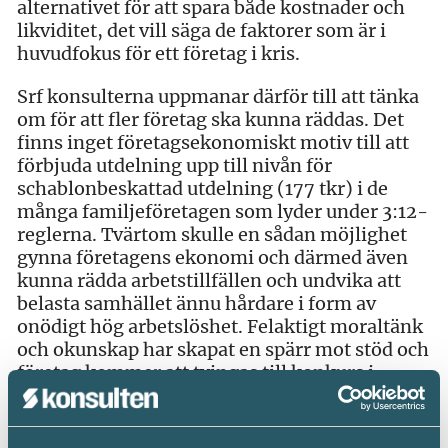
alternativet för att spara både kostnader och
likviditet, det vill säga de faktorer som är i
huvudfokus för ett företag i kris.
Srf konsulterna uppmanar därför till att tänka
om för att fler företag ska kunna räddas. Det
finns inget företagsekonomiskt motiv till att
förbjuda utdelning upp till nivån för
schablonbeskattad utdelning (177 tkr) i de
många familjeföretagen som lyder under 3:12-
reglerna. Tvärtom skulle en sådan möjlighet
gynna företagens ekonomi och därmed även
kunna rädda arbetstillfällen och undvika att
belasta samhället ännu hårdare i form av
onödigt hög arbetslöshet. Felaktigt moraltänk
och okunskap har skapat en spärr mot stöd och
företag kommer att tvingas till konkurs i
onödan.
Nu verkar man delvis vara på rätt väg! Det