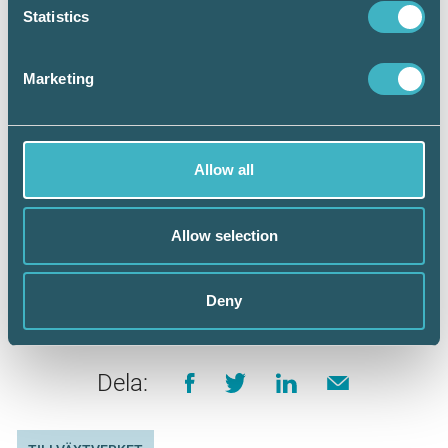
Statistics
utdelning i bolag med en spridd ägarkrets.
Vågar Tillväxtverket ta ett steg till och följa
något av förslagen i den juridiska analysen och
Marketing
ytterligare hjälpa till med att undvika onödiga
konkurser och onödig arbetslöshet?
Allow all
Allow selection
Claes Eriksson
Redovisningsexpert, Srf konsulterna
Deny
Dela: