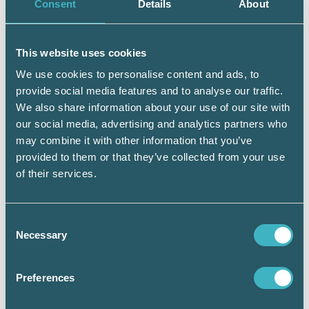
Consent
Details
About
liknande feltänket avseende koncernbidrag
togs först bort vad gäller omställningsstödet
och nu har Tillväxtverket också förtydligat att
This website uses cookies
koncernbidrag avseende 2019 inte ska
förhindra att ett företag får stöd för
We use cookies to personalise content and ads, to
korttidspermittering under 2020. Mycket bra!
provide social media features and to analyse our traffic.
Tyvärr lite sent för de företag som redan
We also share information about your use of our site with
hunnit backa sedan tidigare fattade beslut.
our social media, advertising and analytics partners who
may combine it with other information that you’ve
Vad gäller utdelning anför Tillväxtverket
provided to them or that they’ve collected from your use
fortfarande ett resonemang som leder till att
of their services.
utdelning inte kommer att tillåtas ens i
fåmansföretag. Som framförts har
Tillväxtverket tagit ett steg år rätt håll.
Consent
Förhoppningsvis hinner även klokskapen
Necessary
Selection
ikapp frågan om utdelning i fåmansföretag.
Här har dessutom Tillväxtverket i den juridiska
analys som ligger till grund för tillämpningen
Preferences
fått ett förslag som gör det möjligt att se på
utdelning i fåmansföretag på ett annat sätt än