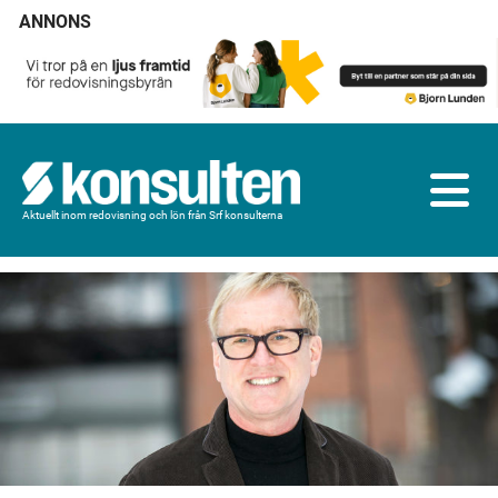
ANNONS
Aktuellt inom redovisning och lön från Srf konsulterna