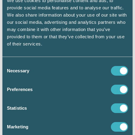
We use cookies to personalise content and ads, to
däremot gör med pengarna kan vara fult. Allt
provide social media features and to analyse our traffic.
tar tid att lära sig. Banken säljer produkter men
We also share information about your use of our site with
det är ditt ansvar att välja det som är bäst för
our social media, advertising and analytics partners who
dig. Det är du som signerar pappret, ingen
may combine it with other information that you’ve
annan. Lägg ribban tidigt hur du vill ha det
provided to them or that they’ve collected from your use
som pensionär och handla därefter. Själv
of their services.
bestämde jag mig vid 30 års ålder att jag skulle
vara skuldfri vid 50 och ha möjlighet att välja
yrke vid 55. Nu är jag 57 och får åka runt och
Consent
promota min första bok.
Necessary
Selection
Preferences
Statistics
Marketing