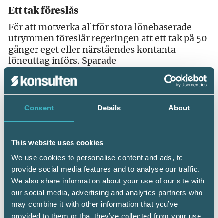
Ett tak föreslås
För att motverka alltför stora lönebaserade
utrymmen föreslår regeringen att ett tak på 50
gånger eget eller närståendes kontanta
löneuttag införs. Sparade
utdelningsutrymmen från tidigare år påverkas
inte av förslaget utan det är endast värdet av
nya lönebaserade utrymmen som begränsas.
Consent
Details
About
Ikraftträdande
Reglerna föreslås träda ikraft den 1 januari
2014.
This website uses cookies
We use cookies to personalise content and ads, to
Proposition 2013/14:1
provide social media features and to analyse our traffic.
We also share information about your use of our site with
Kvalificerad andel
our social media, advertising and analytics partners who
I ett fåmansföretag har fyra eller färre
may combine it with other information that you’ve
delägare mer än 50 procent av rösterna i
provided to them or that they’ve collected from your use