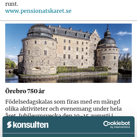
runt.
www.pensionatskaret.se
Örebro 750 år
Födelsedagskalas som firas med en mängd
olika aktiviteter och evenemang under hela
året. Jubileumsvecka den 10-15 augusti i
centrala Örebro blir det officiella firandet och
tituleras redan som Århundradets Örebrofest.
Dessutom firar Wadköping, friluftsmuseet och