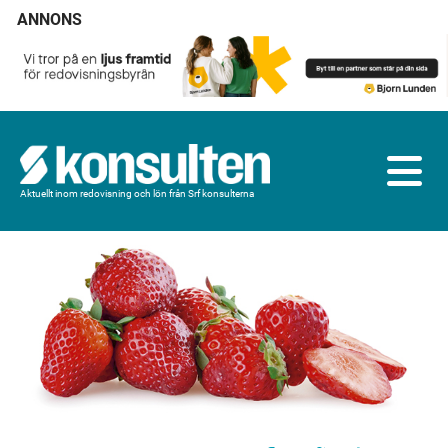
ANNONS
Aktuellt inom redovisning och lön från Srf konsulterna