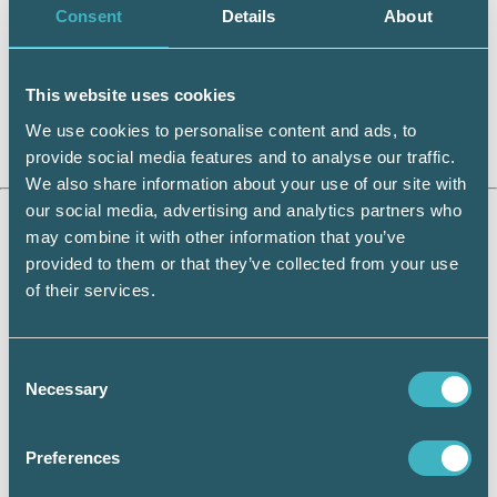
Consent
Details
About
Örebros eget Skansen 50 år. Med sina trähus
och gårdar skildrar Wadköping Örebros äldre
bebyggelse och stadsmiljö. Wadköping är
This website uses cookies
också den fiktiva staden i en rad berättelser av
Hjalmar Bergman.
We use cookies to personalise content and ads, to
www.orebro750.se
provide social media features and to analyse our traffic.
We also share information about your use of our site with
our social media, advertising and analytics partners who
may combine it with other information that you’ve
provided to them or that they’ve collected from your use
of their services.
Consent
Necessary
Selection
Sveriges vackraste ö
Preferences
Trysunda ligger vid Höga Kusten och är utsedd