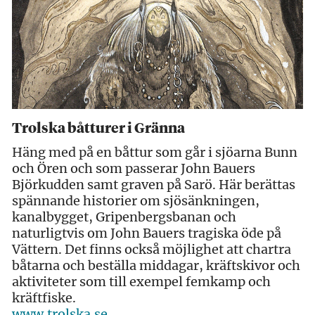
Trolska båtturer i Gränna
Häng med på en båttur som går i sjöarna Bunn
och Ören och som passerar John Bauers
Björkudden samt graven på Sarö. Här berättas
spännande historier om sjösänkningen,
kanalbygget, Gripenbergsbanan och
naturligtvis om John Bauers tragiska öde på
Vättern. Det finns också möjlighet att chartra
båtarna och beställa middagar, kräftskivor och
aktiviteter som till exempel femkamp och
kräftfiske.
www.trolska.se