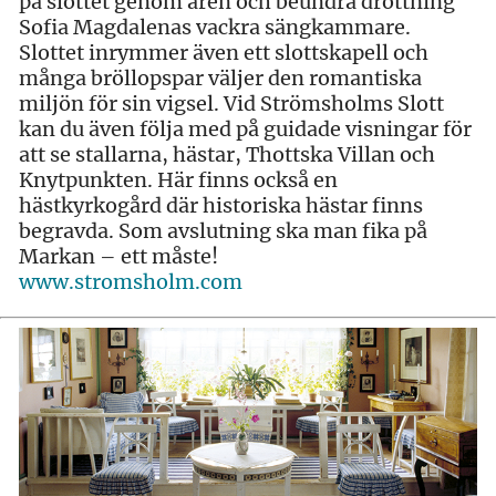
på slottet genom åren och beundra drottning
Sofia Magdalenas vackra sängkammare.
Slottet inrymmer även ett slottskapell och
många bröllopspar väljer den romantiska
miljön för sin vigsel. Vid Strömsholms Slott
kan du även följa med på guidade visningar för
att se stallarna, hästar, Thottska Villan och
Knytpunkten. Här finns också en
hästkyrkogård där historiska hästar finns
begravda. Som avslutning ska man fika på
Markan – ett måste!
www.stromsholm.com