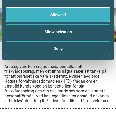
AKTUELLA ARTIKLAR
Allow all
Allow selection
Deny
Vad kan friskvårdsbidraget användas till?
8 juni 2026
Arbetsgivare kan erbjuda sina anställda ett
friskvårdsbidrag, men det finns några saker att tänka på
för att bidraget ska vara skattefritt. Nyligen avgjorde
Högsta förvaltningsdomstolen (HFD) frågan om en
anställd kunde köpa en konsertbiljett för sitt
friskvårdsbidrag och om det kunde ses som en skattefri
personalförmån. Vad kan egentligen en anställd använda
sitt friskvårdsbidrag till? I den här artikeln får du veta mer.