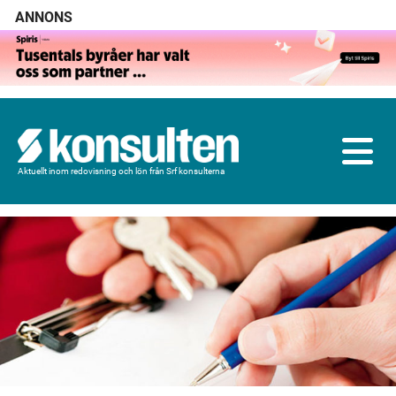
ANNONS
Aktuellt inom redovisning och lön från Srf konsulterna