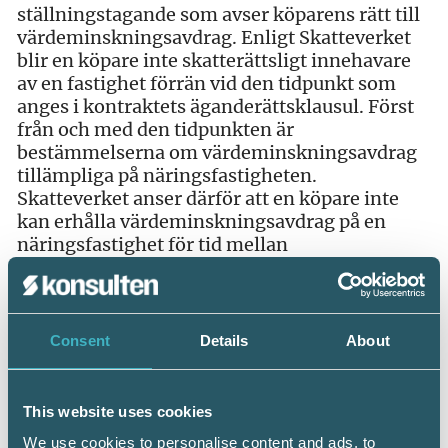
ställningstagande som avser köparens rätt till
värdeminskningsavdrag. Enligt Skatteverket
blir en köpare inte skatterättsligt innehavare
av en fastighet förrän vid den tidpunkt som
anges i kontraktets äganderättsklausul. Först
från och med den tidpunkten är
bestämmelserna om värdeminskningsavdrag
tillämpliga på näringsfastigheten.
Skatteverket anser därför att en köpare inte
kan erhålla värdeminskningsavdrag på en
näringsfastighet för tid mellan
köpekontraktets undertecknande och
äganderättsövergången enligt kontraktet.
Exempel
Consent
Details
About
Köpekontrakt avseende en näringsfastighet
undertecknas den 25 oktober 2016. I
kontraktet finns en äganderättsklausul där
This website uses cookies
man kommit överens om att äganderätten
We use cookies to personalise content and ads, to