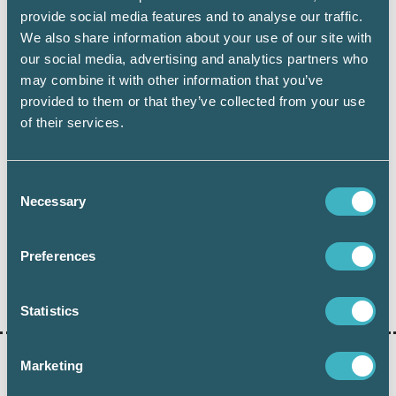
övergår vid tillträdesdagen den 1 mars 2017.
provide social media features and to analyse our traffic.
För perioden 26 oktober 2016 till och med 28
We also share information about your use of our site with
februari 2017 får varken säljare eller köpare
our social media, advertising and analytics partners who
göra värdeminskningsavdrag enligt
may combine it with other information that you’ve
Skatteverket.
provided to them or that they’ve collected from your use
of their services.
SKV ställningstagande 2016-09-01, dnr 131
282552-16/111
Consent
Necessary
Selection
Preferences
Dela:
Statistics
Marketing