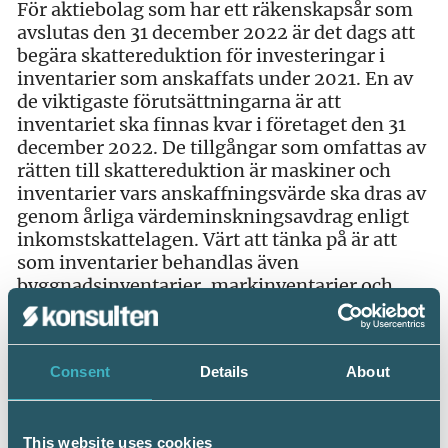
För aktiebolag som har ett räkenskapsår som
avslutas den 31 december 2022 är det dags att
begära skattereduktion för investeringar i
inventarier som anskaffats under 2021. En av
de viktigaste förutsättningarna är att
inventariet ska finnas kvar i företaget den 31
december 2022. De tillgångar som omfattas av
rätten till skattereduktion är maskiner och
inventarier vars anskaffningsvärde ska dras av
genom årliga värdeminskningsavdrag enligt
inkomstskattelagen. Värt att tänka på är att
som inventarier behandlas även
byggnadsinventarier, markinventarier och
andra inventarier som en nyttjanderättshavare
innehar med nyttjanderätt och
fastighetsägaren omedelbart blir ägare till.
Consent
Details
About
I deklarationen ska hela underlaget för
skattereduktionen anges oavsett om företaget
kan utnyttja hela underlaget vid årets
This website uses cookies