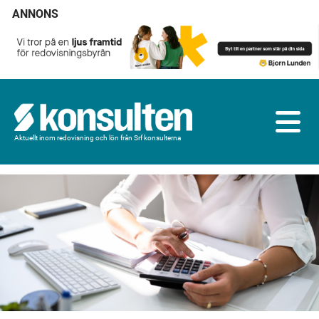
ANNONS
Aktuellt inom redovisning och lön från Srf konsulterna