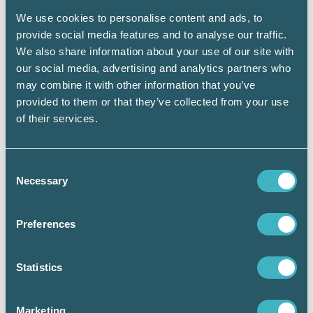
beskattning eller inte. Underlaget för
We use cookies to personalise content and ads, to
skattereduktionen kan man förenklat säga är
provide social media features and to analyse our traffic.
anskaffningsutgiften för inköpet eller
We also share information about your use of our site with
tillverkningen av tillgången. Om företaget har
our social media, advertising and analytics partners who
ett outnyttjat underlag vid beskattningen för
may combine it with other information that you’ve
beskattningsår 2022 kan det utnyttjas vid
provided to them or that they’ve collected from your use
beskattningen nästkommande år dvs. för
of their services.
beskattningsåret 2023. Företaget kommer då
att fylla i det outnyttjade underlaget i
deklarationen som lämnas in under 2024. För
Consent
företag med brutna räkenskapsår gäller andra
Necessary
Selection
tidpunkter.
Tidpunkt för när deklarationen ska vara
Preferences
inne
Inkomstdeklaration 2 för aktiebolag som har
Statistics
bokslut september-december 2022 ska snart
vara inne hos Skatteverket. Deklarationerna
ska vara inlämnade den 1 augusti. Skatteverket
Marketing