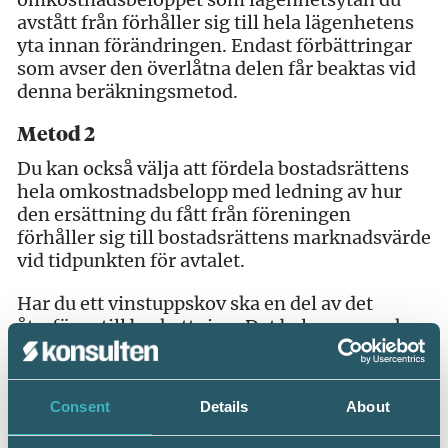
avstått från förhåller sig till hela lägenhetens
yta innan förändringen. Endast förbättringar
som avser den överlåtna delen får beaktas vid
denna beräkningsmetod.
Metod 2
Du kan också välja att fördela bostadsrättens
hela omkostnadsbelopp med ledning av hur
den ersättning du fått från föreningen
förhåller sig till bostadsrättens marknadsvärde
vid tidpunkten för avtalet.
Har du ett vinstuppskov ska en del av det
återföras till beskattning. Det belopp som ska
återföras beräknar du till uppskovsbeloppet x
kontant ersättning / bostadsrättens
marknadsvärde.
Consent
Details
About
Den del av ditt omkostnadsbelopp du drar av