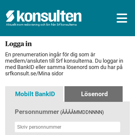
Aktuellt inom redovisning och lön från Srf konsulterna
Logga in
En prenumeration ingår för dig som är
medlem/ansluten till Srf konsulterna. Du loggar in
med BankID eller samma lösenord som du har på
srfkonsult.se/Mina sidor
Mobilt BankID
Lösenord
Personnummer
(ÅÅÅÅMMDDNNNN)