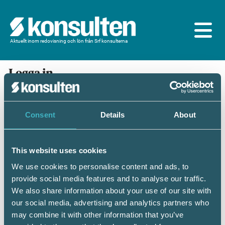
Aktuellt inom redovisning och lön från Srf konsulterna
Logga in
En prenumeration ingår för dig som är
medlem/ansluten till Srf konsulterna. Du loggar in
med BankID eller samma lösenord som du har på
Consent
Details
About
srfkonsult.se/Mina sidor
This website uses cookies
Mobilt BankID
Lösenord
We use cookies to personalise content and ads, to
provide social media features and to analyse our traffic.
Personnummer
(ÅÅÅÅMMDDNNNN)
We also share information about your use of our site with
our social media, advertising and analytics partners who
may combine it with other information that you’ve