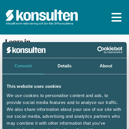
Aktuellt inom redovisning och lön från Srf konsulterna
Logga in
En prenumeration ingår för dig som är
medlem/ansluten till Srf konsulterna. Du loggar in
med BankID eller samma lösenord som du har på
Consent
Details
About
srfkonsult.se/Mina sidor
This website uses cookies
Mobilt BankID
Lösenord
We use cookies to personalise content and ads, to
provide social media features and to analyse our traffic.
Personnummer
(ÅÅÅÅMMDDNNNN)
We also share information about your use of our site with
our social media, advertising and analytics partners who
may combine it with other information that you’ve