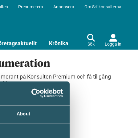
lten
Prenumerera
Annonsera
Om Srf konsulterna
öretagsaktuellt
Krönika
Sök
Logga in
numeration
umerant på Konsulten Premium och få tillgång
ekt.
About