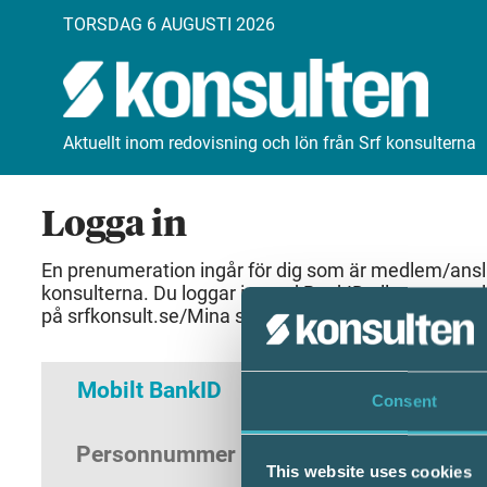
TORSDAG 6 AUGUSTI 2026
Aktuellt inom redovisning och lön från Srf konsulterna
Logga in
En prenumeration ingår för dig som är medlem/anslut
konsulterna. Du loggar in med BankID eller samma 
på srfkonsult.se/Mina sidor
Mobilt BankID
Lösenord
Consent
Personnummer
(ÅÅÅÅMMDDNNNN)
This website uses cookies