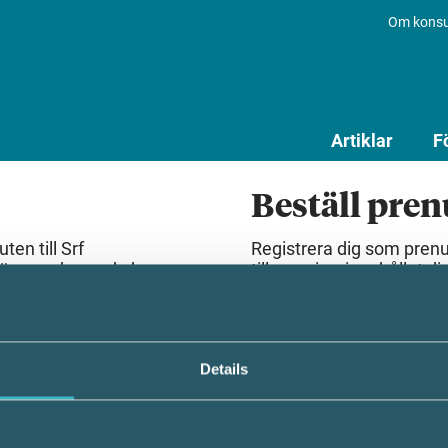
Om konsu
Artiklar
F
Beställ pre
en till Srf
Registrera dig som pren
lösenord som du har
till premiuminnehållet dir
Beställ prenumeration
Details