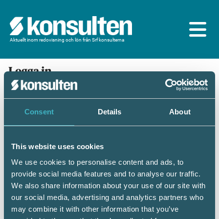
Aktuellt inom redovisning och lön från Srf konsulterna
Logga in
En prenumeration ingår för dig som är
medlem/ansluten till Srf konsulterna. Du loggar in
med BankID eller samma lösenord som du har på
Consent
Details
About
srfkonsult.se/Mina sidor
This website uses cookies
Mobilt BankID
Lösenord
We use cookies to personalise content and ads, to
provide social media features and to analyse our traffic.
Personnummer
(ÅÅÅÅMMDDNNNN)
We also share information about your use of our site with
our social media, advertising and analytics partners who
may combine it with other information that you’ve