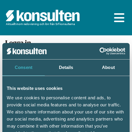
Aktuellt inom redovisning och lön från Srf konsulterna
Logga in
En prenumeration ingår för dig som är
medlem/ansluten till Srf konsulterna. Du loggar in
med BankID eller samma lösenord som du har på
Consent
Details
About
srfkonsult.se/Mina sidor
This website uses cookies
Mobilt BankID
Lösenord
We use cookies to personalise content and ads, to
provide social media features and to analyse our traffic.
Personnummer
(ÅÅÅÅMMDDNNNN)
We also share information about your use of our site with
our social media, advertising and analytics partners who
may combine it with other information that you’ve