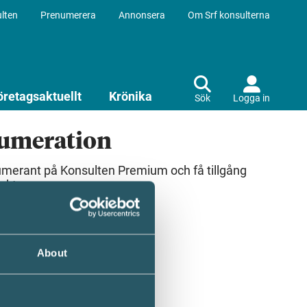
lten
Prenumerera
Annonsera
Om Srf konsulterna
öretagsaktuellt
Krönika
Sök
Logga in
numeration
umerant på Konsulten Premium och få tillgång
ekt.
About