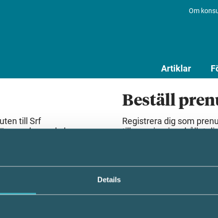
Om konsu
Artiklar
F
Beställ pre
en till Srf
Registrera dig som pren
lösenord som du har
till premiuminnehållet dir
Beställ prenumeration
Details