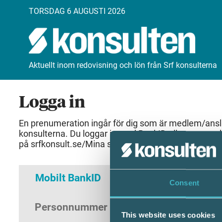
TORSDAG 6 AUGUSTI 2026
Aktuellt inom redovisning och lön från Srf konsulterna
Logga in
En prenumeration ingår för dig som är medlem/anslut
konsulterna. Du loggar in med BankID eller samma 
på srfkonsult.se/Mina sidor
Mobilt BankID
Lösenord
Consent
Personnummer
(ÅÅÅÅMMDDNNNN)
This website uses cookies