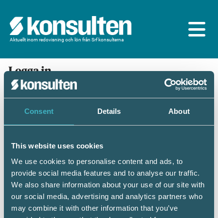
Aktuellt inom redovisning och lön från Srf konsulterna
Logga in
En prenumeration ingår för dig som är
medlem/ansluten till Srf konsulterna. Du loggar in
med BankID eller samma lösenord som du har på
Consent
Details
About
srfkonsult.se/Mina sidor
This website uses cookies
Mobilt BankID
Lösenord
We use cookies to personalise content and ads, to
provide social media features and to analyse our traffic.
Personnummer
(ÅÅÅÅMMDDNNNN)
We also share information about your use of our site with
our social media, advertising and analytics partners who
may combine it with other information that you’ve