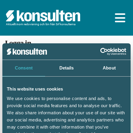
Aktuellt inom redovisning och lön från Srf konsulterna
Logga in
En prenumeration ingår för dig som är
medlem/ansluten till Srf konsulterna. Du loggar in
med BankID eller samma lösenord som du har på
Consent
Details
About
srfkonsult.se/Mina sidor
This website uses cookies
Mobilt BankID
Lösenord
We use cookies to personalise content and ads, to
provide social media features and to analyse our traffic.
Personnummer
(ÅÅÅÅMMDDNNNN)
We also share information about your use of our site with
our social media, advertising and analytics partners who
may combine it with other information that you’ve