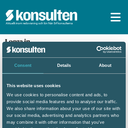
Aktuellt inom redovisning och lön från Srf konsulterna
Logga in
En prenumeration ingår för dig som är
medlem/ansluten till Srf konsulterna. Du loggar in
med BankID eller samma lösenord som du har på
Consent
Details
About
srfkonsult.se/Mina sidor
This website uses cookies
Mobilt BankID
Lösenord
We use cookies to personalise content and ads, to
provide social media features and to analyse our traffic.
Personnummer
(ÅÅÅÅMMDDNNNN)
We also share information about your use of our site with
our social media, advertising and analytics partners who
may combine it with other information that you’ve