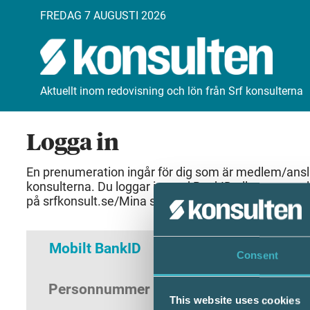
FREDAG 7 AUGUSTI 2026
Aktuellt inom redovisning och lön från Srf konsulterna
Logga in
En prenumeration ingår för dig som är medlem/anslut
konsulterna. Du loggar in med BankID eller samma 
på srfkonsult.se/Mina sidor
Mobilt BankID
Lösenord
Consent
Personnummer
(ÅÅÅÅMMDDNNNN)
This website uses cookies