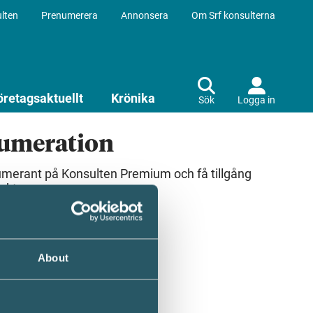
lten
Prenumerera
Annonsera
Om Srf konsulterna
öretagsaktuellt
Krönika
Sök
Logga in
numeration
umerant på Konsulten Premium och få tillgång
ekt.
About