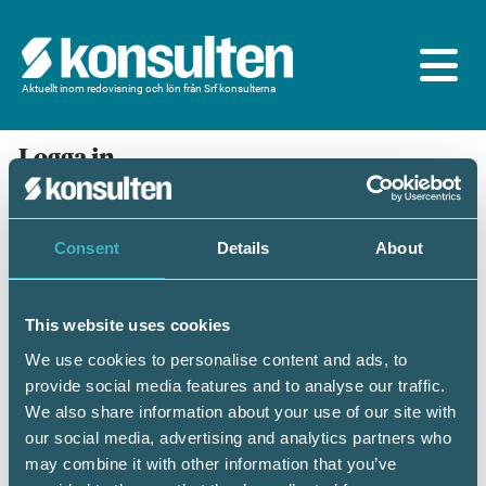
Aktuellt inom redovisning och lön från Srf konsulterna
Logga in
En prenumeration ingår för dig som är
medlem/ansluten till Srf konsulterna. Du loggar in
med BankID eller samma lösenord som du har på
Consent
Details
About
srfkonsult.se/Mina sidor
This website uses cookies
Mobilt BankID
Lösenord
We use cookies to personalise content and ads, to
provide social media features and to analyse our traffic.
Personnummer
(ÅÅÅÅMMDDNNNN)
We also share information about your use of our site with
our social media, advertising and analytics partners who
may combine it with other information that you’ve