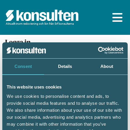
Aktuellt inom redovisning och lön från Srf konsulterna
Logga in
En prenumeration ingår för dig som är
medlem/ansluten till Srf konsulterna. Du loggar in
med BankID eller samma lösenord som du har på
Consent
Details
About
srfkonsult.se/Mina sidor
This website uses cookies
Mobilt BankID
Lösenord
We use cookies to personalise content and ads, to
provide social media features and to analyse our traffic.
Personnummer
(ÅÅÅÅMMDDNNNN)
We also share information about your use of our site with
our social media, advertising and analytics partners who
may combine it with other information that you’ve