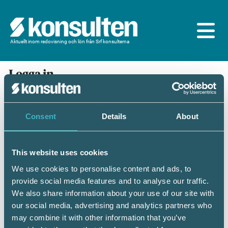
Aktuellt inom redovisning och lön från Srf konsulterna
Logga in
En prenumeration ingår för dig som är
medlem/ansluten till Srf konsulterna. Du loggar in
med BankID eller samma lösenord som du har på
Consent
Details
About
srfkonsult.se/Mina sidor
This website uses cookies
Mobilt BankID
Lösenord
We use cookies to personalise content and ads, to
provide social media features and to analyse our traffic.
Personnummer
(ÅÅÅÅMMDDNNNN)
We also share information about your use of our site with
our social media, advertising and analytics partners who
may combine it with other information that you’ve