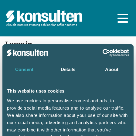
Aktuellt inom redovisning och lön från Srf konsulterna
Logga in
En prenumeration ingår för dig som är
medlem/ansluten till Srf konsulterna. Du loggar in
med BankID eller samma lösenord som du har på
Consent
Details
About
srfkonsult.se/Mina sidor
This website uses cookies
Mobilt BankID
Lösenord
We use cookies to personalise content and ads, to
provide social media features and to analyse our traffic.
Personnummer
(ÅÅÅÅMMDDNNNN)
We also share information about your use of our site with
our social media, advertising and analytics partners who
may combine it with other information that you’ve