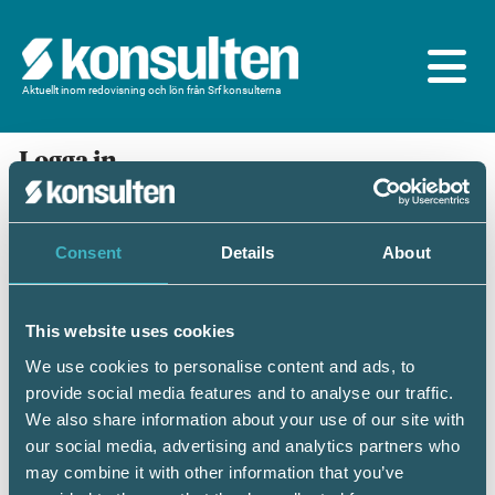
Aktuellt inom redovisning och lön från Srf konsulterna
Logga in
En prenumeration ingår för dig som är
medlem/ansluten till Srf konsulterna. Du loggar in
med BankID eller samma lösenord som du har på
Consent
Details
About
srfkonsult.se/Mina sidor
This website uses cookies
Mobilt BankID
Lösenord
We use cookies to personalise content and ads, to
provide social media features and to analyse our traffic.
Personnummer
(ÅÅÅÅMMDDNNNN)
We also share information about your use of our site with
our social media, advertising and analytics partners who
may combine it with other information that you’ve