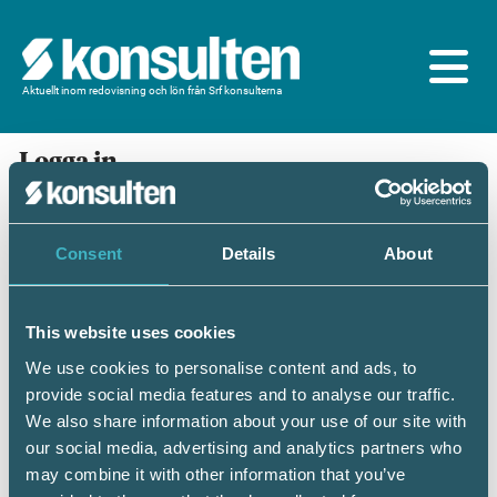
Aktuellt inom redovisning och lön från Srf konsulterna
Logga in
En prenumeration ingår för dig som är
medlem/ansluten till Srf konsulterna. Du loggar in
med BankID eller samma lösenord som du har på
Consent
Details
About
srfkonsult.se/Mina sidor
This website uses cookies
Mobilt BankID
Lösenord
We use cookies to personalise content and ads, to
provide social media features and to analyse our traffic.
Personnummer
(ÅÅÅÅMMDDNNNN)
We also share information about your use of our site with
our social media, advertising and analytics partners who
may combine it with other information that you’ve