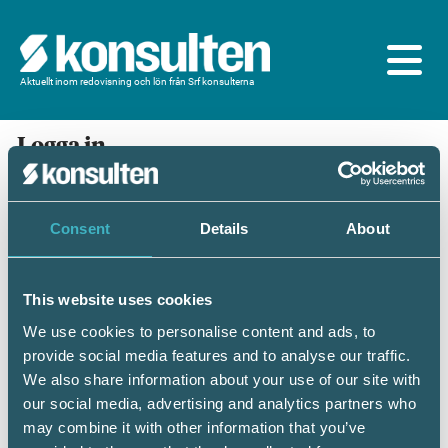
Aktuellt inom redovisning och lön från Srf konsulterna
Logga in
En prenumeration ingår för dig som är
medlem/ansluten till Srf konsulterna. Du loggar in
med BankID eller samma lösenord som du har på
Consent
Details
About
srfkonsult.se/Mina sidor
This website uses cookies
Mobilt BankID
Lösenord
We use cookies to personalise content and ads, to
provide social media features and to analyse our traffic.
Personnummer
(ÅÅÅÅMMDDNNNN)
We also share information about your use of our site with
our social media, advertising and analytics partners who
may combine it with other information that you’ve