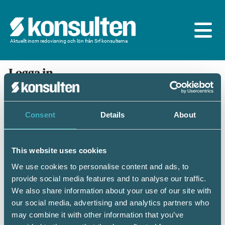
Aktuellt inom redovisning och lön från Srf konsulterna
Logga in
En prenumeration ingår för dig som är
medlem/ansluten till Srf konsulterna. Du loggar in
med BankID eller samma lösenord som du har på
Consent
Details
About
srfkonsult.se/Mina sidor
This website uses cookies
Mobilt BankID
Lösenord
We use cookies to personalise content and ads, to
provide social media features and to analyse our traffic.
Personnummer
(ÅÅÅÅMMDDNNNN)
We also share information about your use of our site with
our social media, advertising and analytics partners who
may combine it with other information that you’ve