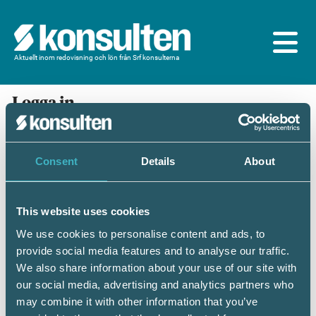
Aktuellt inom redovisning och lön från Srf konsulterna
Logga in
En prenumeration ingår för dig som är
medlem/ansluten till Srf konsulterna. Du loggar in
med BankID eller samma lösenord som du har på
Consent
Details
About
srfkonsult.se/Mina sidor
This website uses cookies
Mobilt BankID
Lösenord
We use cookies to personalise content and ads, to
provide social media features and to analyse our traffic.
Personnummer
(ÅÅÅÅMMDDNNNN)
We also share information about your use of our site with
our social media, advertising and analytics partners who
may combine it with other information that you’ve