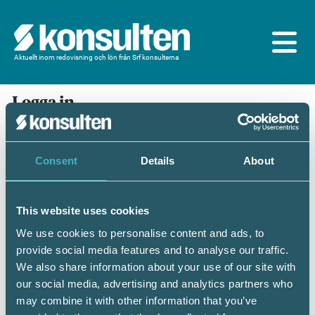
Aktuellt inom redovisning och lön från Srf konsulterna
Logga in
En prenumeration ingår för dig som är
medlem/ansluten till Srf konsulterna. Du loggar in
med BankID eller samma lösenord som du har på
Consent
Details
About
srfkonsult.se/Mina sidor
This website uses cookies
Mobilt BankID
Lösenord
We use cookies to personalise content and ads, to
provide social media features and to analyse our traffic.
Personnummer
(ÅÅÅÅMMDDNNNN)
We also share information about your use of our site with
our social media, advertising and analytics partners who
may combine it with other information that you’ve