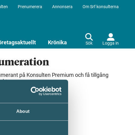
lten
Prenumerera
Annonsera
Om Srf konsulterna
öretagsaktuellt
Krönika
Sök
Logga in
numeration
umerant på Konsulten Premium och få tillgång
ekt.
About