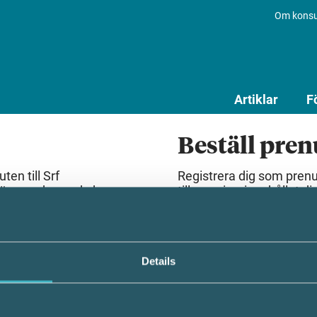
Om konsu
Artiklar
F
Beställ pre
en till Srf
Registrera dig som pren
lösenord som du har
till premiuminnehållet dir
Beställ prenumeration
Details