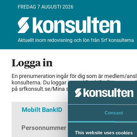
FREDAG 7 AUGUSTI 2026
Aktuellt inom redovisning och lön från Srf konsulterna
Logga in
En prenumeration ingår för dig som är medlem/anslut
konsulterna. Du loggar in med BankID eller samma 
på srfkonsult.se/Mina sidor
Mobilt BankID
Lösenord
Consent
Personnummer
(ÅÅÅÅMMDDNNNN)
This website uses cookies