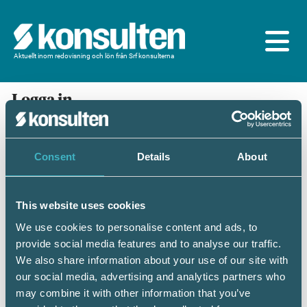
Aktuellt inom redovisning och lön från Srf konsulterna
Logga in
En prenumeration ingår för dig som är
medlem/ansluten till Srf konsulterna. Du loggar in
med BankID eller samma lösenord som du har på
Consent
Details
About
srfkonsult.se/Mina sidor
This website uses cookies
Mobilt BankID
Lösenord
We use cookies to personalise content and ads, to
provide social media features and to analyse our traffic.
Personnummer
(ÅÅÅÅMMDDNNNN)
We also share information about your use of our site with
our social media, advertising and analytics partners who
may combine it with other information that you’ve