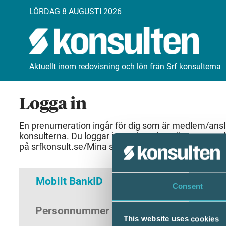
LÖRDAG 8 AUGUSTI 2026
Aktuellt inom redovisning och lön från Srf konsulterna
Logga in
En prenumeration ingår för dig som är medlem/anslut
konsulterna. Du loggar in med BankID eller samma 
på srfkonsult.se/Mina sidor
Mobilt BankID
Lösenord
Consent
Personnummer
(ÅÅÅÅMMDDNNNN)
This website uses cookies