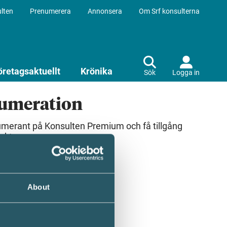
lten
Prenumerera
Annonsera
Om Srf konsulterna
öretagsaktuellt
Krönika
Sök
Logga in
numeration
umerant på Konsulten Premium och få tillgång
ekt.
About