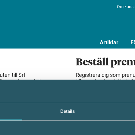
Om konsu
Artiklar
F
Beställ pre
en till Srf
Registrera dig som pren
lösenord som du har
till premiuminnehållet dir
Beställ prenumeration
Details