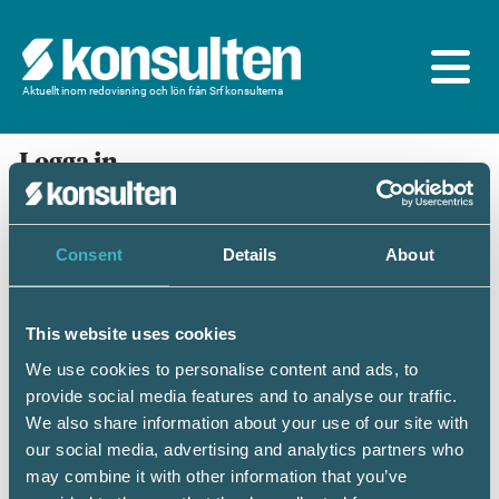
Aktuellt inom redovisning och lön från Srf konsulterna
Logga in
En prenumeration ingår för dig som är
medlem/ansluten till Srf konsulterna. Du loggar in
med BankID eller samma lösenord som du har på
Consent
Details
About
srfkonsult.se/Mina sidor
This website uses cookies
Mobilt BankID
Lösenord
We use cookies to personalise content and ads, to
provide social media features and to analyse our traffic.
Personnummer
(ÅÅÅÅMMDDNNNN)
We also share information about your use of our site with
our social media, advertising and analytics partners who
may combine it with other information that you’ve