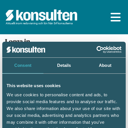
Aktuellt inom redovisning och lön från Srf konsulterna
Logga in
En prenumeration ingår för dig som är
medlem/ansluten till Srf konsulterna. Du loggar in
med BankID eller samma lösenord som du har på
Consent
Details
About
srfkonsult.se/Mina sidor
This website uses cookies
Mobilt BankID
Lösenord
We use cookies to personalise content and ads, to
provide social media features and to analyse our traffic.
Personnummer
(ÅÅÅÅMMDDNNNN)
We also share information about your use of our site with
our social media, advertising and analytics partners who
may combine it with other information that you’ve