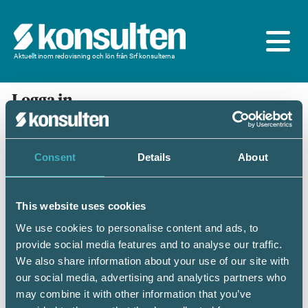
Aktuellt inom redovisning och lön från Srf konsulterna
Logga in
En prenumeration ingår för dig som är
medlem/ansluten till Srf konsulterna. Du loggar in
med BankID eller samma lösenord som du har på
Consent
Details
About
srfkonsult.se/Mina sidor
This website uses cookies
Mobilt BankID
Lösenord
We use cookies to personalise content and ads, to
provide social media features and to analyse our traffic.
Personnummer
(ÅÅÅÅMMDDNNNN)
We also share information about your use of our site with
our social media, advertising and analytics partners who
may combine it with other information that you’ve