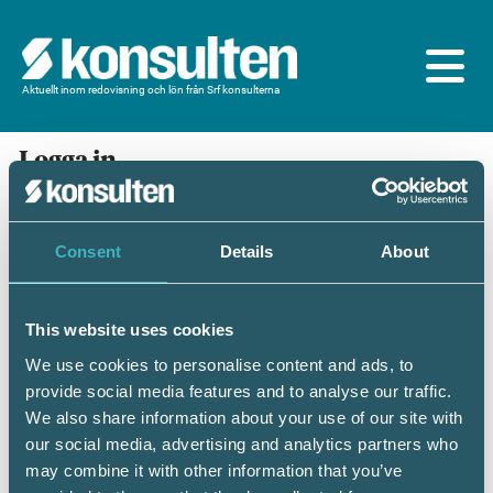
Aktuellt inom redovisning och lön från Srf konsulterna
Logga in
En prenumeration ingår för dig som är
medlem/ansluten till Srf konsulterna. Du loggar in
med BankID eller samma lösenord som du har på
Consent
Details
About
srfkonsult.se/Mina sidor
This website uses cookies
Mobilt BankID
Lösenord
We use cookies to personalise content and ads, to
provide social media features and to analyse our traffic.
Personnummer
(ÅÅÅÅMMDDNNNN)
We also share information about your use of our site with
our social media, advertising and analytics partners who
may combine it with other information that you’ve