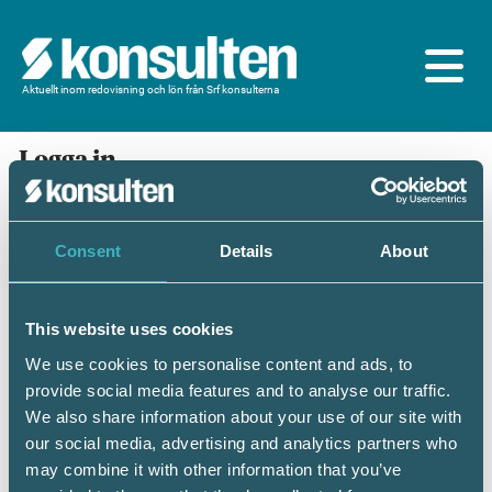
Aktuellt inom redovisning och lön från Srf konsulterna
Logga in
En prenumeration ingår för dig som är
medlem/ansluten till Srf konsulterna. Du loggar in
med BankID eller samma lösenord som du har på
Consent
Details
About
srfkonsult.se/Mina sidor
This website uses cookies
Mobilt BankID
Lösenord
We use cookies to personalise content and ads, to
provide social media features and to analyse our traffic.
Personnummer
(ÅÅÅÅMMDDNNNN)
We also share information about your use of our site with
our social media, advertising and analytics partners who
may combine it with other information that you’ve