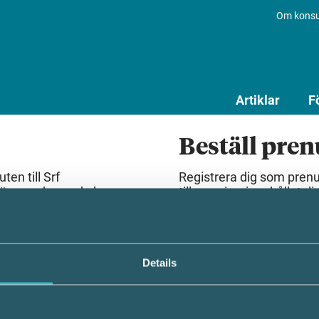
Om konsu
Artiklar
F
Beställ pre
en till Srf
Registrera dig som pren
lösenord som du har
till premiuminnehållet dir
Beställ prenumeration
Details