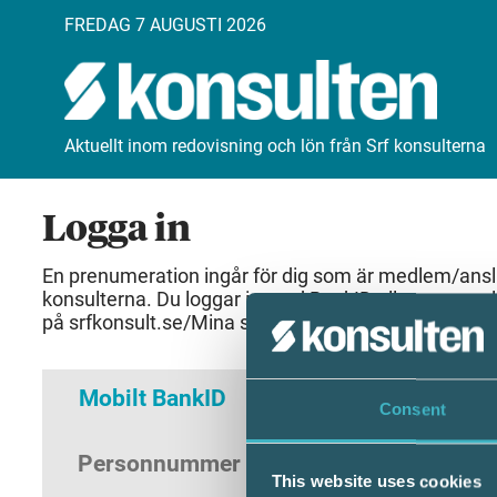
FREDAG 7 AUGUSTI 2026
Aktuellt inom redovisning och lön från Srf konsulterna
Logga in
En prenumeration ingår för dig som är medlem/anslut
konsulterna. Du loggar in med BankID eller samma 
på srfkonsult.se/Mina sidor
Mobilt BankID
Lösenord
Consent
Personnummer
(ÅÅÅÅMMDDNNNN)
This website uses cookies