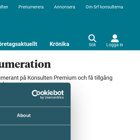
lten
Prenumerera
Annonsera
Om Srf konsulterna
öretagsaktuellt
Krönika
Sök
Logga in
numeration
umerant på Konsulten Premium och få tillgång
ekt.
About