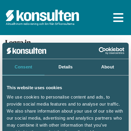
Aktuellt inom redovisning och lön från Srf konsulterna
Logga in
En prenumeration ingår för dig som är
medlem/ansluten till Srf konsulterna. Du loggar in
med BankID eller samma lösenord som du har på
Consent
Details
About
srfkonsult.se/Mina sidor
This website uses cookies
Mobilt BankID
Lösenord
We use cookies to personalise content and ads, to
provide social media features and to analyse our traffic.
Personnummer
(ÅÅÅÅMMDDNNNN)
We also share information about your use of our site with
our social media, advertising and analytics partners who
may combine it with other information that you’ve