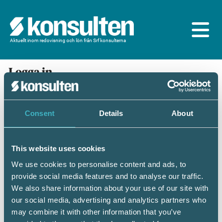
Aktuellt inom redovisning och lön från Srf konsulterna
Logga in
En prenumeration ingår för dig som är
medlem/ansluten till Srf konsulterna. Du loggar in
med BankID eller samma lösenord som du har på
Consent
Details
About
srfkonsult.se/Mina sidor
This website uses cookies
Mobilt BankID
Lösenord
We use cookies to personalise content and ads, to
provide social media features and to analyse our traffic.
Personnummer
(ÅÅÅÅMMDDNNNN)
We also share information about your use of our site with
our social media, advertising and analytics partners who
may combine it with other information that you’ve