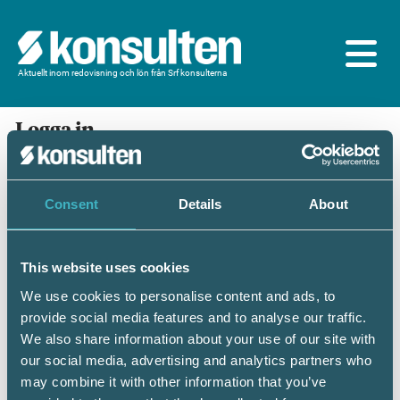
Aktuellt inom redovisning och lön från Srf konsulterna
Logga in
En prenumeration ingår för dig som är
medlem/ansluten till Srf konsulterna. Du loggar in
med BankID eller samma lösenord som du har på
Consent
Details
About
srfkonsult.se/Mina sidor
This website uses cookies
Mobilt BankID
Lösenord
We use cookies to personalise content and ads, to
provide social media features and to analyse our traffic.
Personnummer
(ÅÅÅÅMMDDNNNN)
We also share information about your use of our site with
our social media, advertising and analytics partners who
may combine it with other information that you’ve