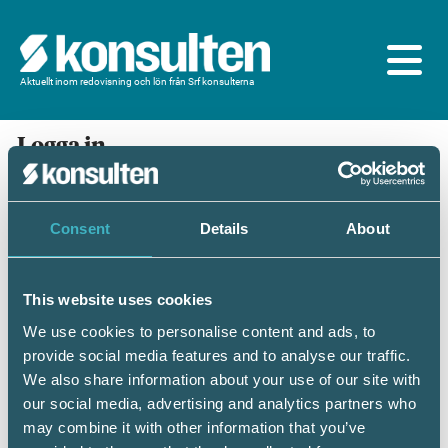
Aktuellt inom redovisning och lön från Srf konsulterna
Logga in
En prenumeration ingår för dig som är
medlem/ansluten till Srf konsulterna. Du loggar in
med BankID eller samma lösenord som du har på
Consent
Details
About
srfkonsult.se/Mina sidor
This website uses cookies
Mobilt BankID
Lösenord
We use cookies to personalise content and ads, to
provide social media features and to analyse our traffic.
Personnummer
(ÅÅÅÅMMDDNNNN)
We also share information about your use of our site with
our social media, advertising and analytics partners who
may combine it with other information that you’ve