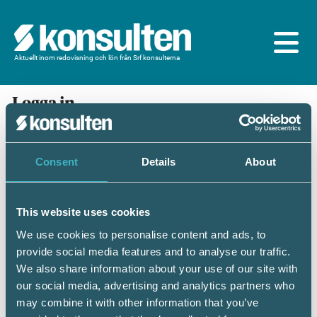
Aktuellt inom redovisning och lön från Srf konsulterna
Logga in
En prenumeration ingår för dig som är
medlem/ansluten till Srf konsulterna. Du loggar in
med BankID eller samma lösenord som du har på
Consent
Details
About
srfkonsult.se/Mina sidor
This website uses cookies
Mobilt BankID
Lösenord
We use cookies to personalise content and ads, to
provide social media features and to analyse our traffic.
Personnummer
(ÅÅÅÅMMDDNNNN)
We also share information about your use of our site with
our social media, advertising and analytics partners who
may combine it with other information that you’ve