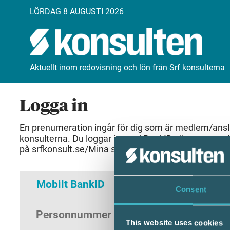
LÖRDAG 8 AUGUSTI 2026
Aktuellt inom redovisning och lön från Srf konsulterna
Logga in
En prenumeration ingår för dig som är medlem/anslut
konsulterna. Du loggar in med BankID eller samma 
på srfkonsult.se/Mina sidor
Mobilt BankID
Lösenord
Consent
Personnummer
(ÅÅÅÅMMDDNNNN)
This website uses cookies