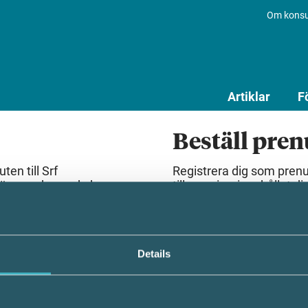
Om konsu
Artiklar
F
Beställ pre
en till Srf
Registrera dig som pren
lösenord som du har
till premiuminnehållet dir
Beställ prenumeration
Details