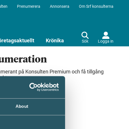
lten
Prenumerera
Annonsera
Om Srf konsulterna
öretagsaktuellt
Krönika
Sök
Logga in
numeration
umerant på Konsulten Premium och få tillgång
ekt.
About