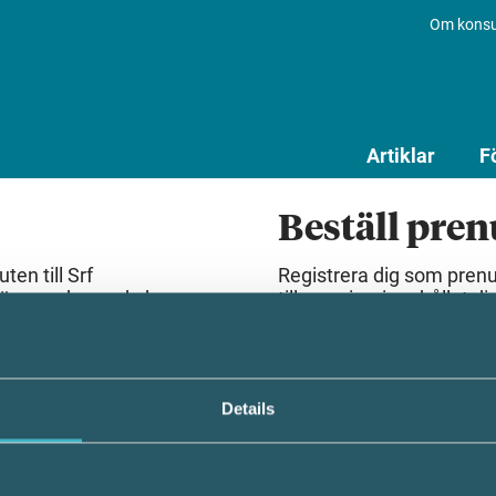
Om konsu
Artiklar
F
Beställ pre
en till Srf
Registrera dig som pren
lösenord som du har
till premiuminnehållet dir
Beställ prenumeration
Details