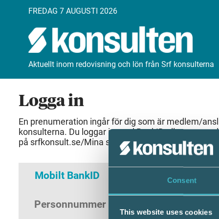
FREDAG 7 AUGUSTI 2026
Aktuellt inom redovisning och lön från Srf konsulterna
Logga in
En prenumeration ingår för dig som är medlem/anslut
konsulterna. Du loggar in med BankID eller samma 
på srfkonsult.se/Mina sidor
Mobilt BankID
Lösenord
Consent
Personnummer
(ÅÅÅÅMMDDNNNN)
This website uses cookies