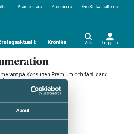
lten
Prenumerera
Annonsera
Om Srf konsulterna
öretagsaktuellt
Krönika
Sök
Logga in
numeration
umerant på Konsulten Premium och få tillgång
ekt.
About